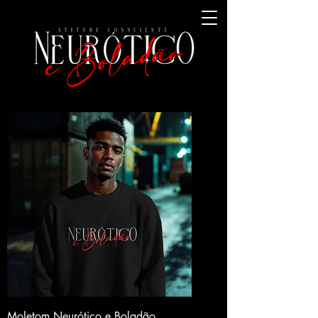
Moletom Neurótico e Boladão